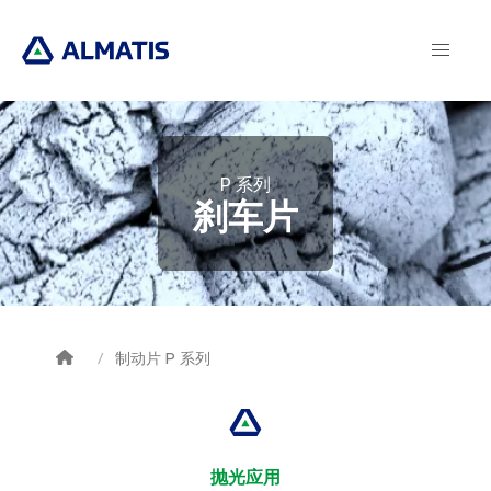
Skip
to
main
content
P 系列
刹车片
制动片 P 系列
Breadcrumb
抛光应用