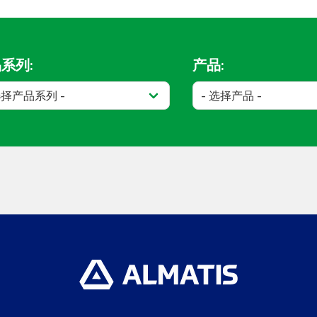
系列:
产品: