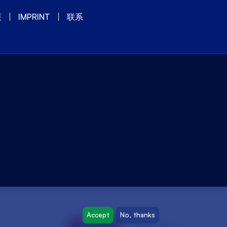
策
IMPRINT
联系
y
Accept
No, thanks