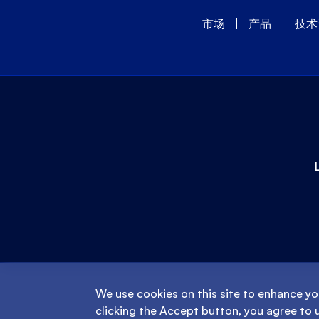
市场
产品
技术
We use cookies on this site to enhance yo
clicking the Accept button, you agree to 