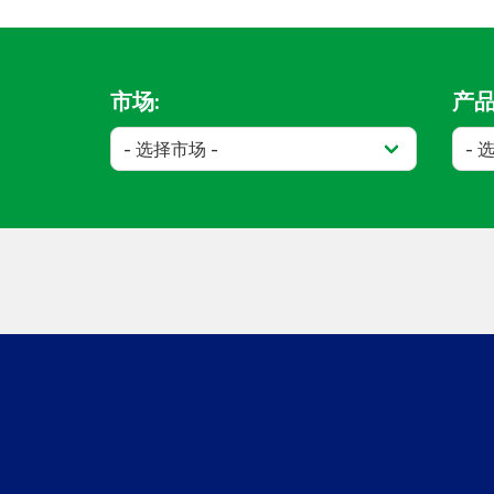
市场:
产品