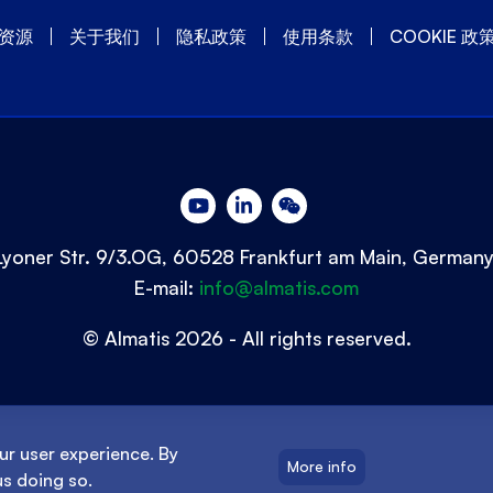
资源
关于我们
隐私政策
使用条款
COOKIE 政
Lyoner Str. 9/3.OG, 60528 Frankfurt am Main, German
E-mail:
info@almatis.com
© Almatis 2026 - All rights reserved.
ur user experience. By
More info
us doing so.