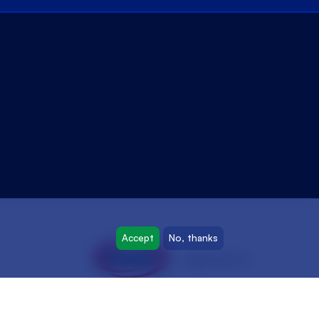
y
Accept
No, thanks
oyak.com.tr