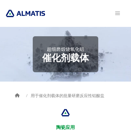
Skip
to
main
content
超细磨煅烧氧化铝
催化剂载体
用于催化剂载体的批量研磨反应性铝酸盐
Breadcrumb
陶瓷应用