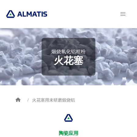
Skip
to
main
content
煅烧氧化铝粗粉
火花塞
火花塞用未研磨煅烧铝
Breadcrumb
陶瓷应用